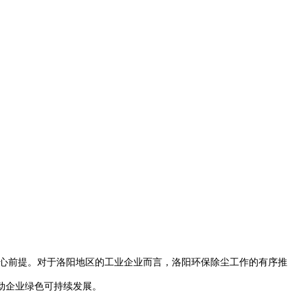
心前提。对于洛阳地区的工业企业而言，洛阳环保除尘工作的有序推
动企业绿色可持续发展。