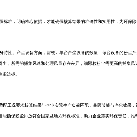
保标准，明确核心依据，才能确保核算结果的准确性和实用性，为环保除
身特性。产尘设备方面，需统计单台产尘设备的数量、每台设备的粉尘产
粉尘，所需的捕集风速和处理风量存在差异，细颗粒粉尘需更高的捕集风
除尘达标。
。适配工况要求核算结果与企业实际生产负荷匹配，兼顾节能与净化效果，
量能确保粉尘排放符合国家及地方环保标准，助力企业落实环保责任，推