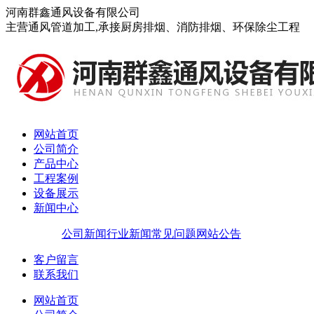
河南群鑫通风设备有限公司
主营通风管道加工,承接厨房排烟、消防排烟、环保除尘工程
网站首页
公司简介
产品中心
工程案例
设备展示
新闻中心
公司新闻
行业新闻
常见问题
网站公告
客户留言
联系我们
网站首页