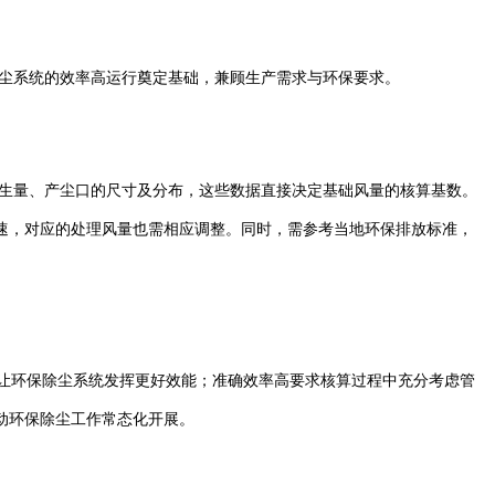
尘系统的效率高运行奠定基础，兼顾生产需求与环保要求。
生量、产尘口的尺寸及分布，这些数据直接决定基础风量的核算基数。
速，对应的处理风量也需相应调整。同时，需参考当地环保排放标准，
让环保除尘系统发挥
更好
效能；
准确
效率高要求核算过程中充分考虑管
动环保除尘工作常态化开展。