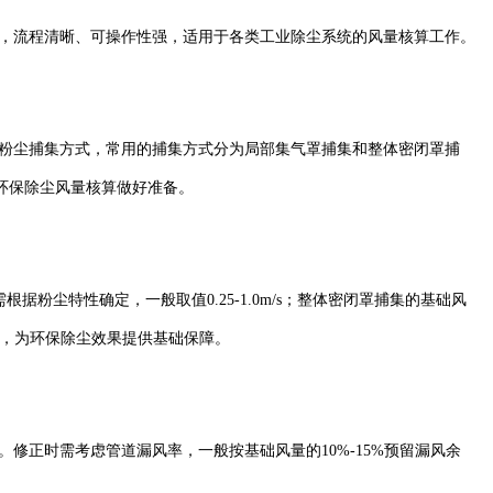
，流程清晰、可操作性强，适用于各类工业除尘系统的风量核算工作。
粉尘捕集方式，常用的捕集方式分为局部集气罩捕集和整体密闭罩捕
环保除尘风量核算做好准备。
粉尘特性确定，一般取值0.25-1.0m/s；整体密闭罩捕集的基础风
，为环保除尘效果提供基础保障。
正时需考虑管道漏风率，一般按基础风量的10%-15%预留漏风余