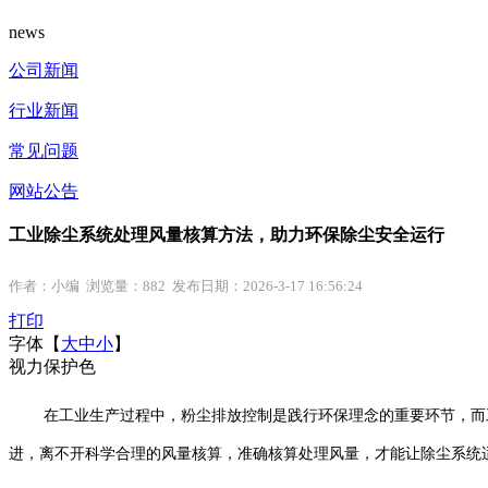
news
公司新闻
行业新闻
常见问题
网站公告
工业除尘系统处理风量核算方法，助力环保除尘安全运行
作者：小编 浏览量：882 发布日期：2026-3-17 16:56:24
打印
字体【
大
中
小
】
视力保护色
在工业生产过程中，粉尘排放控制是践行环保理念的重要环节，而
进，离不开科学合理的风量核算，
准确
核算处理风量，才能让除尘系统