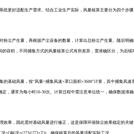
系统更好适配生产需求。结合工业生产实际，风量核算主要分为四个步骤
时粉尘产生量，再根据产尘设备的数量，计算出总粉尘产生量。随后明确
间的容积，不同捕集方式的风量核算公式有所差异，需
准确
区分，为后续
础风量，按“风量=捕集风速×罩口面积×3600”计算，其中捕集风速需根据
确定，通常为每小时10-30次。计算过程中需注意单位统一，确保数据
准确
效果，因此需对基础风量进行修正，这是保障环保除尘效果稳定的关键。修
标况×(273/(273+T))，确保核算后的风量适配实际工况。