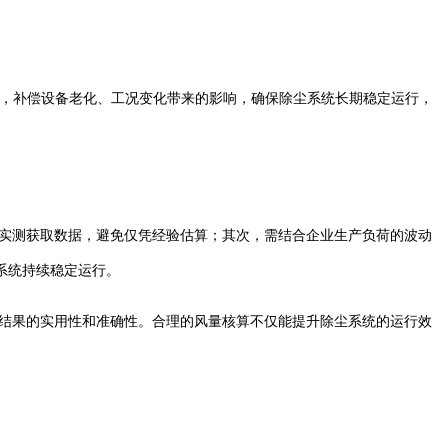
量，补偿设备老化、工况变化带来的影响，确保除尘系统长期稳定运行，
实测获取数据，避免仅凭经验估算；其次，需结合企业生产负荷的波动
系统持续稳定运行。
结果的实用性和准确性。合理的风量核算不仅能提升除尘系统的运行效