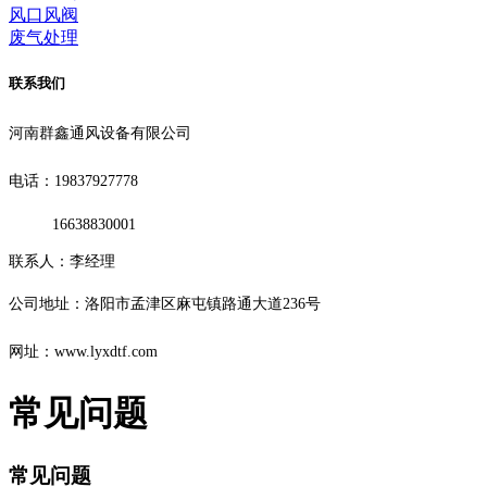
风口风阀
废气处理
联系我们
河南群鑫通风设备有限公司
电话：
19837927778
16638830001
联系人：李经理
公司地址：洛阳市孟津区麻屯镇路通大道236号
网址：www.lyxdtf.com
常见问题
常见问题