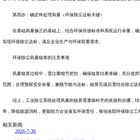
第四步：确定终处理风量（环保除尘达标关键）
在基础风量修正的基础上，结合环保排放标准和系统运行余量，确定
实现环保除尘达标，满足企业生产与环保双重需求。
环保除尘风量核算的注意事项
风量核算过程中，需注重细节把控，确保核算结果
准确
，充分发挥
范围，合理预留安全余量，兼顾节能与达标；核算完成后需结合除尘设
综上，工业除尘系统处理风量的核算需遵循科学的依据和步骤，结
率，降低能源消耗，更能助力企业落实环保责任，推动洛阳环保除尘工
相关新闻
2026-7-30