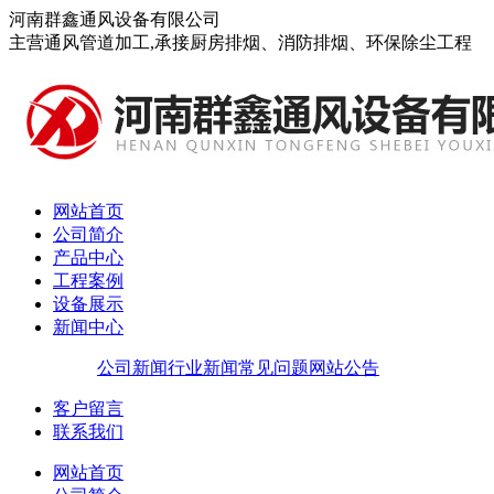
河南群鑫通风设备有限公司
主营通风管道加工,承接厨房排烟、消防排烟、环保除尘工程
网站首页
公司简介
产品中心
工程案例
设备展示
新闻中心
公司新闻
行业新闻
常见问题
网站公告
客户留言
联系我们
网站首页